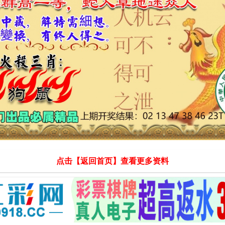
点击【返回首页】查看更多资料