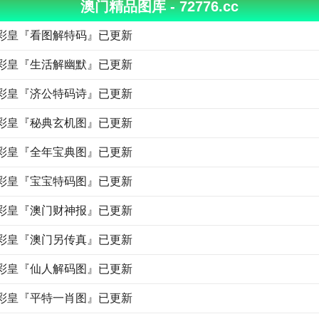
澳门精品图库 - 72776.cc
博彩皇『看图解特码』已更新
博彩皇『生活解幽默』已更新
博彩皇『济公特码诗』已更新
博彩皇『秘典玄机图』已更新
博彩皇『全年宝典图』已更新
博彩皇『宝宝特码图』已更新
博彩皇『澳门财神报』已更新
博彩皇『澳门另传真』已更新
博彩皇『仙人解码图』已更新
博彩皇『平特一肖图』已更新