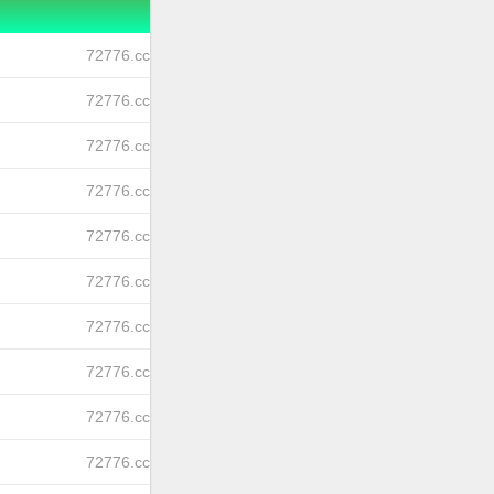
72776.cc
72776.cc
72776.cc
72776.cc
72776.cc
72776.cc
72776.cc
72776.cc
72776.cc
72776.cc