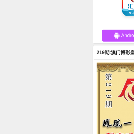
Andr
219期:澳门博