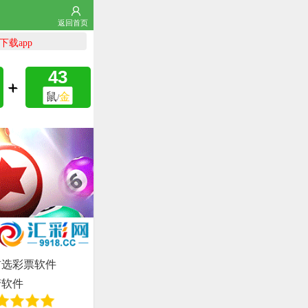
返回首页
首选彩票软件
产软件