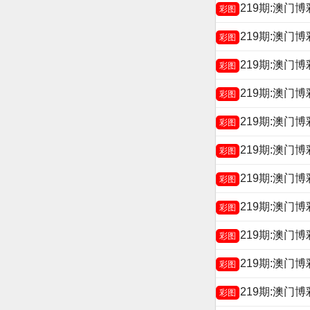
219期:澳门
彩图
219期:澳门
彩图
219期:澳门
彩图
219期:澳门
彩图
219期:澳门
彩图
219期:澳门
彩图
219期:澳门
彩图
219期:澳门
彩图
219期:澳门
彩图
219期:澳门
彩图
219期:澳门
彩图