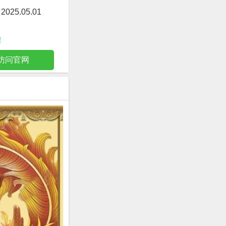
25.05.01
！
访问官网