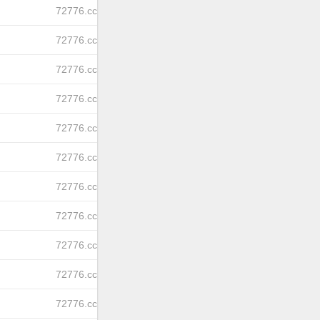
72776.cc
72776.cc
72776.cc
72776.cc
72776.cc
72776.cc
72776.cc
72776.cc
72776.cc
72776.cc
72776.cc