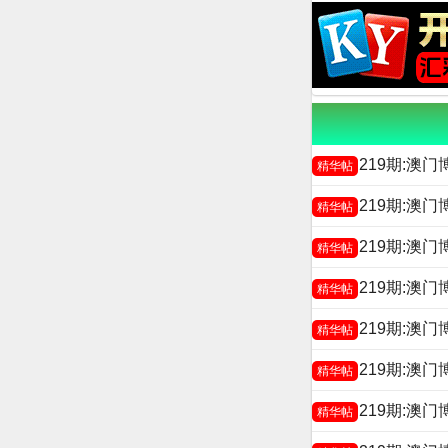
219期:澳门
精华帖
219期:澳门
精华帖
219期:澳门
精华帖
219期:澳门
精华帖
219期:澳门
精华帖
219期:澳门
精华帖
219期:澳门
精华帖