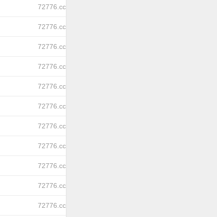
72776.cc
72776.cc
72776.cc
72776.cc
72776.cc
72776.cc
72776.cc
72776.cc
72776.cc
72776.cc
72776.cc