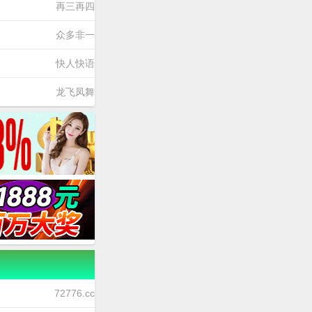
再三再四
众多非一
快人快语
龙飞凤舞
72776.cc