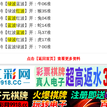
特【
绿波
蓝波】开：牛06准
中特【绿波
红波
】开：猴35准
特【
蓝波
红波】开：兔04准
特【
蓝波
绿波】开：蛇14准
中特【红波
蓝波
】开：马37准
特【
绿波
红波】开：虎17准
中特【蓝波绿波】开：？00准
点击【返回首页】查看更多资料