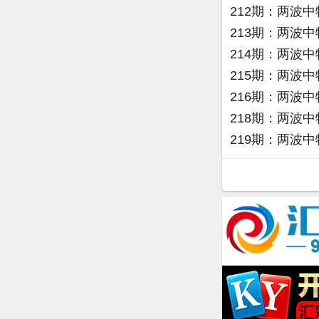
212期：两波中
213期：两波
214期：两波中
215期：两波中
216期：两波
218期：两波中
219期：两波