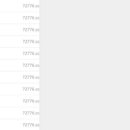
72776.cc
72776.cc
72776.cc
72776.cc
72776.cc
72776.cc
72776.cc
72776.cc
72776.cc
72776.cc
72776.cc