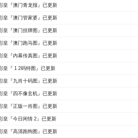
博彩皇『澳门青龙报』已更新
博彩皇『澳门管家婆』已更新
博彩皇『澳门挂牌图』已更新
博彩皇『澳门跑马图』已更新
博彩皇『内幕传真图』已更新
博彩皇『 1 2码特图』已更新
博彩皇『九肖十码图』已更新
博彩皇『四不像玄机』已更新
博彩皇『正版一肖图』已更新
博彩皇『今日闲情 2』已更新
博彩皇『高清跑狗图』已更新