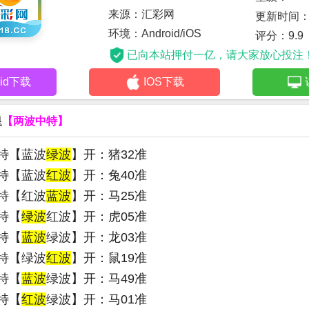
来源：汇彩网
更新时间：20
环境：Android/iOS
评分：9.9
已向本站押付一亿，请大家放心投注
oid下载
IOS下载
皇
【两波中特】
中特【蓝波
绿波
】开：猪32准
中特【蓝波
红波
】开：兔40准
中特【红波
蓝波
】开：马25准
特【
绿波
红波】开：虎05准
特【
蓝波
绿波】开：龙03准
中特【绿波
红波
】开：鼠19准
特【
蓝波
绿波】开：马49准
特【
红波
绿波】开：马01准