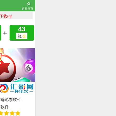
返回首页
首选彩票软件
产软件