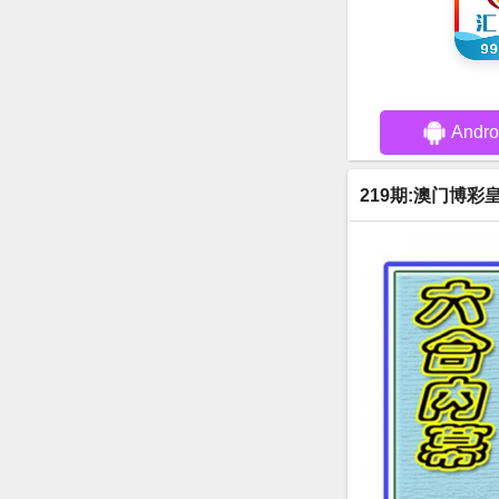
Andr
219期:澳门博