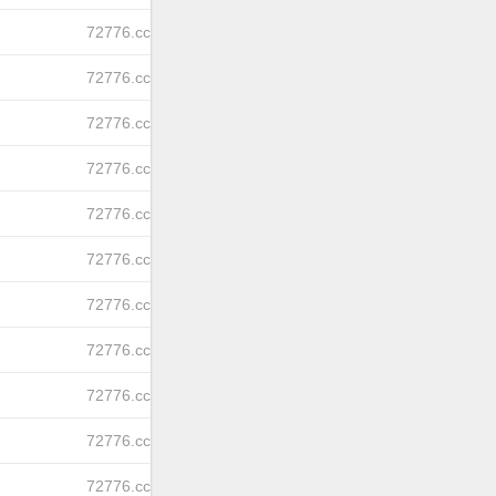
72776.cc
72776.cc
72776.cc
72776.cc
72776.cc
72776.cc
72776.cc
72776.cc
72776.cc
72776.cc
72776.cc