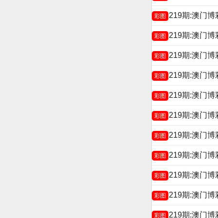
219期:澳门
彩图
219期:澳门
彩图
219期:澳门
彩图
219期:澳门
彩图
219期:澳门
彩图
219期:澳门
彩图
219期:澳门
彩图
219期:澳门
彩图
219期:澳门
彩图
219期:澳门
彩图
219期:澳门
彩图