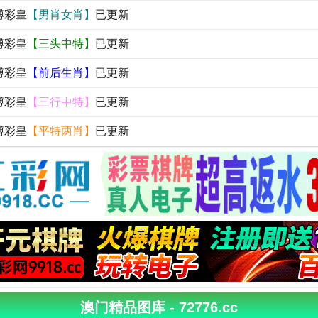
博彩皇
【男肖女肖】
已更新
博彩皇
【三头中特】
已更新
博彩皇
【前后生肖】
已更新
博彩皇
【三行中特】
已更新
博彩皇
【平特两肖】
已更新
澳门精品图库 - 72776.cc