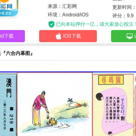
来源：汇彩网
更新时间：20
环境：Android/iOS
评分：9.9
已向本站押付一亿，请大家放心投注
oid下载
IOS下载
彩皇『六合内幕图』