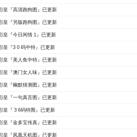
博彩皇『高清跑狗图』已更新
博彩皇『另版跑狗图』已更新
博彩皇『今日闲情 1』已更新
博彩皇『3 0 码中特』已更新
博彩皇『美人鱼中特』已更新
博彩皇『澳门女人味』已更新
博彩皇『幽默猜测图』已更新
博彩皇『一句真言图』已更新
博彩皇『 3 6码特围』已更新
博彩皇『金多宝传真』已更新
博彩皇『凤凰天机图』已更新