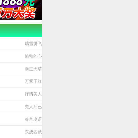
瑞雪纷飞
跳动的心
雨过天晴
万紫千红
抒情美人
先人后已
冷言冷语
东成西就