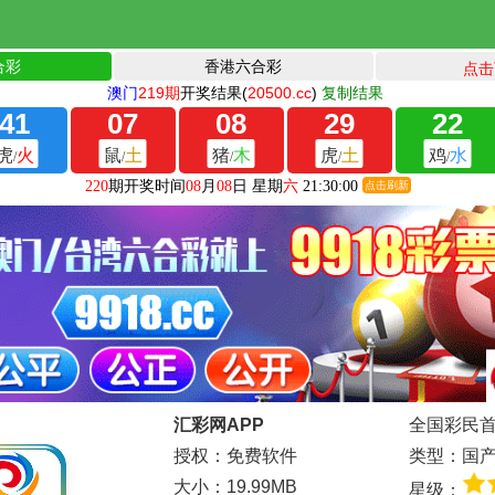
汇彩网APP
全国彩民
授权：免费软件
类型：国
大小：19.99MB
星级：